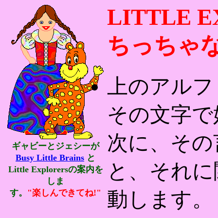
LITTLE 
ちっちゃ
上のアルフ
その文字で
次に、その
ギャビーとジェシーが
Busy Little Brains
と
と、それに
Little Explorers
の案内を
しま
す。
"楽しんできてね!"
動します。