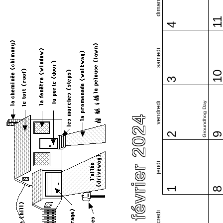
dimanche
1
4
samedi
1
3
vendredi
Groundhog Day
février 2024
2
jeudi
1
mercredi